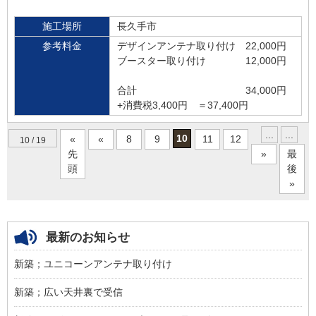
施工場所
長久手市
参考料金
デザインアンテナ取り付け 22,000円
ブースター取り付け 12,000円
合計 34,000円
+消費税3,400円 ＝37,400円
...
...
10
«
«
8
9
11
12
10 / 19
先
»
最
頭
後
»
最新のお知らせ
新築；ユニコーンアンテナ取り付け
新築；広い天井裏で受信