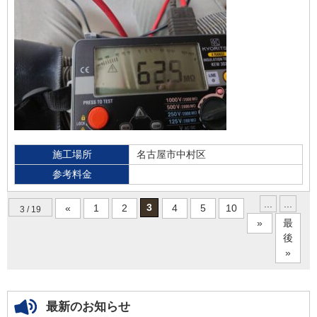
施工場所
名古屋市中村区
参考料金
...
...
3
«
1
2
4
5
10
3 / 19
»
最
後
»
最新のお知らせ